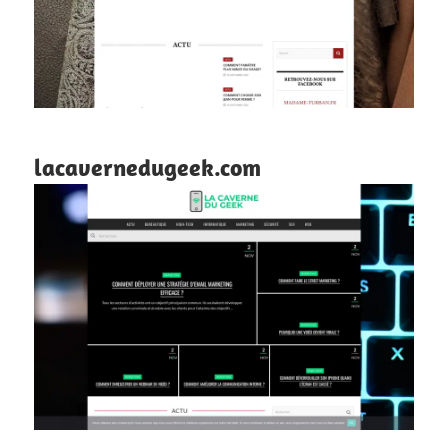
lacavernedugeek.com